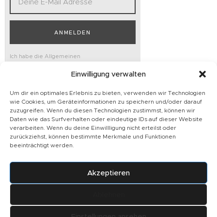
ANMELDEN
Ich habe die Allgemeinen
Geschäftsbedingungen gelesen und
Einwilligung verwalten
akzeptiert.
Datenschutz
,
AGB
Um dir ein optimales Erlebnis zu bieten, verwenden wir Technologien
wie Cookies, um Geräteinformationen zu speichern und/oder darauf
zuzugreifen. Wenn du diesen Technologien zustimmst, können wir
Daten wie das Surfverhalten oder eindeutige IDs auf dieser Website
verarbeiten. Wenn du deine Einwillligung nicht erteilst oder
zurückziehst, können bestimmte Merkmale und Funktionen
beeinträchtigt werden.
HOME
SHOP
KONTAKT
MEIN KONTO
Akzeptieren
Copyright
2026
© All rights reserved.
Ablehnen
Einstellungen ansehen