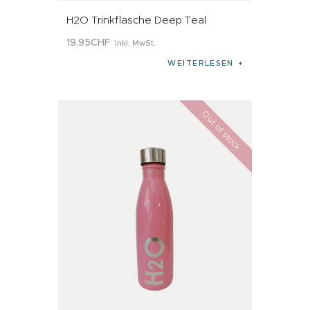
H2O Trinkflasche Deep Teal
19
.
95
CHF
inkl. MwSt.
WEITERLESEN
Out of stock