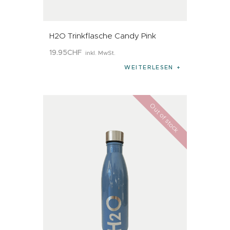
H2O Trinkflasche Candy Pink
19
.
95
CHF
inkl. MwSt.
WEITERLESEN
Out of stock