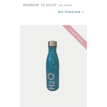
59
.
85
CHF
55
.
95
CHF
inkl. MwSt.
WEITERLESEN
Out of stock